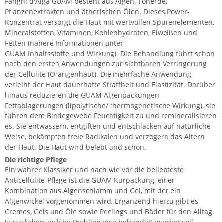
Fanghi d'Alga GUAM besteht aus
Algen
, Tonerde,
Pflanzenextrakten und ätherischen Ölen. Dieses Power-
Konzentrat versorgt die Haut mit wertvollen Spurenelementen,
Mineralstoffen, Vitaminen, Kohlenhydraten, Eiweißen und
Fetten (nähere Informationen unter
GUAM Inhaltsstoffe und Wirkung
). Die Behandlung führt schon
nach den ersten Anwendungen zur sichtbaren Verringerung
der Cellulite (Orangenhaut). Die mehrfache Anwendung
verleiht der Haut dauerhafte Straffheit und Elastizität. Darüber
hinaus reduzieren die GUAM Algenpackungen
Fettablagerungen (lipolytische/ thermogenetische Wirkung), sie
führen dem Bindegewebe Feuchtigkeit zu und remineralisieren
es. Sie entwässern, entgiften und entschlacken auf natürliche
Weise, bekämpfen freie Radikalen und verzögern das Altern
der Haut. Die Haut wird belebt und schön.
Die richtige Pflege
Ein wahrer Klassiker und nach wie vor die beliebteste
Anticellulite-Pflege ist die
GUAM Kurpackung
, einer
Kombination aus Algenschlamm und Gel, mit der ein
Algenwickel vorgenommen wird. Ergänzend hierzu gibt es
Cremes, Gels und Öle
sowie Peelings und Bäder für den Alltag.
Je nachdem, welche Problemzone behandelt werden soll,