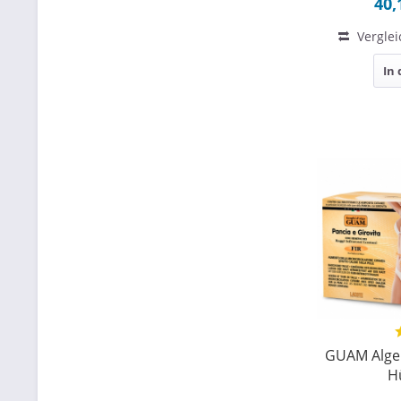
40,
Verglei
In
GUAM Alge
H