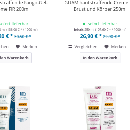
traffende Fango-Gel-
GUAM hautstraffende Creme 
eme FIR 200ml
Brust und Körper 250ml
sofort lieferbar
sofort lieferbar
0 ml
(136,00 € * / 1000 ml)
Inhalt
250 ml
(107,60 € * / 1000 ml)
20 € *
26,90 € *
30,50 € *
29,90 € *
chen
Merken
Vergleichen
Merken
 den Warenkorb
In den Warenkorb