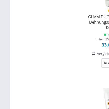
GUAM DUO 
Dehnungsst
K
Inhalt
20
33,
Verglei
In