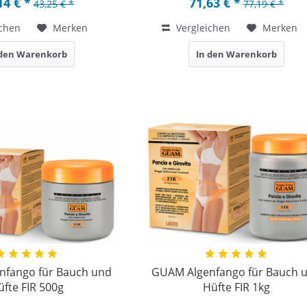
14 € *
71,63 € *
43,25 € *
77,19 € *
chen
Merken
Vergleichen
Merken
 den Warenkorb
In den Warenkorb
nfango für Bauch und
GUAM Algenfango für Bauch 
üfte FIR 500g
Hüfte FIR 1kg