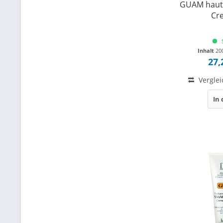
GUAM hauts
Cr
Inhalt
20
27,
Verglei
In