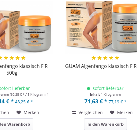
nfango klassisch FIR
GUAM Algenfango klassisch FIR
500g
sofort lieferbar
sofort lieferbar
ogramm
(80,28 € * / 1 Kilogramm)
Inhalt
1 Kilogramm
14 € *
71,63 € *
43,25 € *
77,19 € *
chen
Merken
Vergleichen
Merken
 den Warenkorb
In den Warenkorb