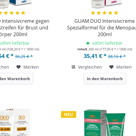
Intensivcreme gegen
GUAM DUO Intensivcreme
reifen für Brust und
Spezialformel für die Menopa
örper 200ml
200ml
sofort lieferbar
sofort lieferbar
0 ml
(168,20 € * / 1000 ml)
Inhalt
200 ml
(177,05 € * / 1000 ml)
64 € *
35,41 € *
36,25 € *
38,16 € *
chen
Merken
Vergleichen
Merken
 den Warenkorb
In den Warenkorb
NEU