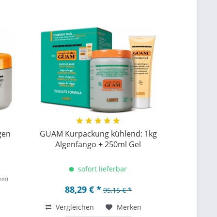
gen
GUAM Kurpackung kühlend: 1kg
Algenfango + 250ml Gel
sofort lieferbar
amm)
88,29 € *
95,15 € *
Vergleichen
Merken