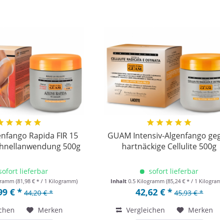
nfango Rapida FIR 15
GUAM Intensiv-Algenfango ge
chnellanwendung 500g
hartnäckige Cellulite 500g
sofort lieferbar
sofort lieferbar
ogramm
(81,98 € * / 1 Kilogramm)
Inhalt
0.5 Kilogramm
(85,24 € * / 1 Kilogr
99 € *
42,62 € *
44,20 € *
45,93 € *
chen
Merken
Vergleichen
Merken