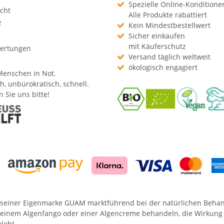
Spezielle Online-Konditione
cht
Alle Produkte rabattiert
z
Kein Mindestbestellwert
Sicher einkaufen
mit Käuferschutz
ertungen
Versand täglich weltweit
ökologisch engagiert
Menschen in Not.
h, unbürokratisch, schnell.
 Sie uns bitte!
 mit seiner Eigenmarke GUAM marktführend bei der natürlichen Beh
t einem
Algenfango
oder einer
Algencreme
behandeln, die Wirkung i
lebt.