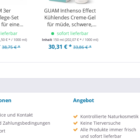
 3er
GUAM Inthenso Effect
lege-Set
Kühlendes Creme-Gel
 für eine
für müde, schwere,
 Silhouette
geschwollene Beine
lieferbar
sofort lieferbar
und Knöchel 150ml
,50 € * / 1000 ml)
Inhalt
150 ml
(202,07 € * / 1000 ml)
*
30,31 € *
38,75 € *
33,86 € *
ionen
Angebot
ice und Kontakt
Kontrollierte Naturkosmetik
d Zahlungsbedingungen
Keine Tierversuche
Alle Produkte immer frisch
ort
und sofort lieferbar