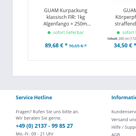
GUAM Kurpackung
GUAM
klassisch FIR: 1kg
Körperpf
Algenfango + 250ml
straffend
Gel
definierte
sofort lieferbar
sofort 
Inhalt
200 ml
(172
89,68 € *
34,50 € 
96,65 € *
Service Hotline
Informat
Fragen? Rufen Sie uns bitte an.
Kundenserv
Wir beraten Sie gerne.
Versand un
+49 (0) 2137 - 99 85 27
Hilfe / Supp
Mo.-Fr. 09 - 21 Uhr
AGB