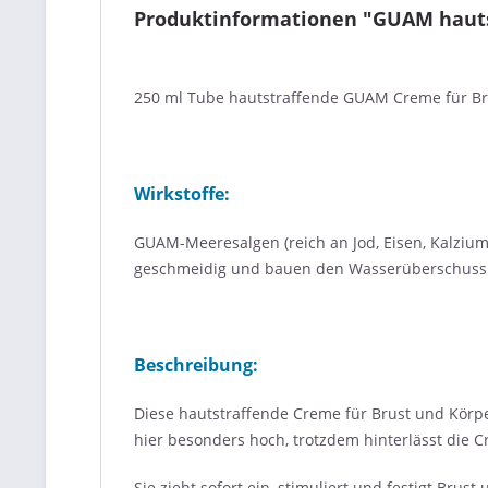
Produktinformationen "GUAM hauts
250 ml Tube hautstraffende GUAM Creme für Br
Wirkstoffe:
GUAM-Meeresalgen (reich an Jod, Eisen, Kalzium
geschmeidig und bauen den Wasserüberschuss im
Beschreibung:
Diese hautstraffende Creme für Brust und Körpe
hier besonders hoch, trotzdem hinterlässt die 
Sie zieht sofort ein, stimuliert und festigt Brus