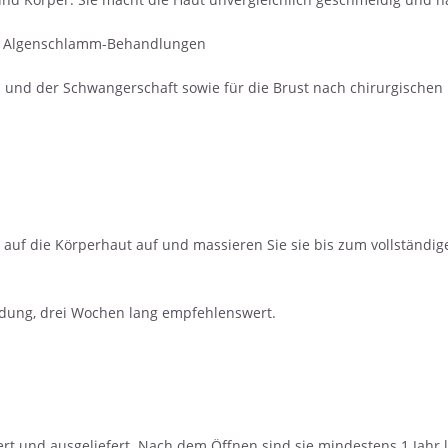
en Algenschlamm-Behandlungen
d der Schwangerschaft sowie für die Brust nach chirurgischen Ei
uf die Körperhaut auf und massieren Sie sie bis zum vollständige
endung, drei Wochen lang empfehlenswert.
rt und ausgeliefert. Nach dem Öffnen sind sie mindestens 1 Jahr l