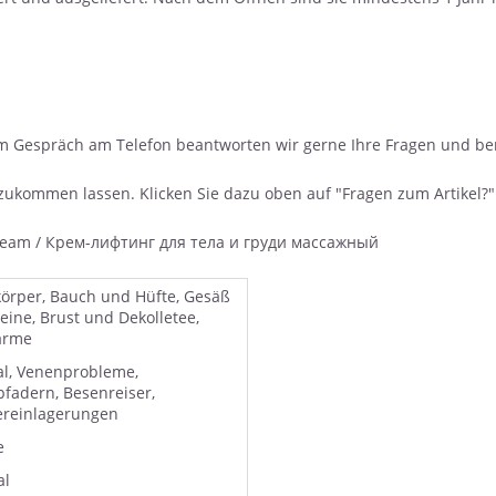
 Im Gespräch am Telefon beantworten wir gerne Ihre Fragen und ber
 zukommen lassen. Klicken Sie dazu oben auf "Fragen zum Artikel?"
cream / Крем-лифтинг для тела и груди массажный
örper, Bauch und Hüfte, Gesäß
eine, Brust und Dekolletee,
arme
l, Venenprobleme,
fadern, Besenreiser,
reinlagerungen
e
al