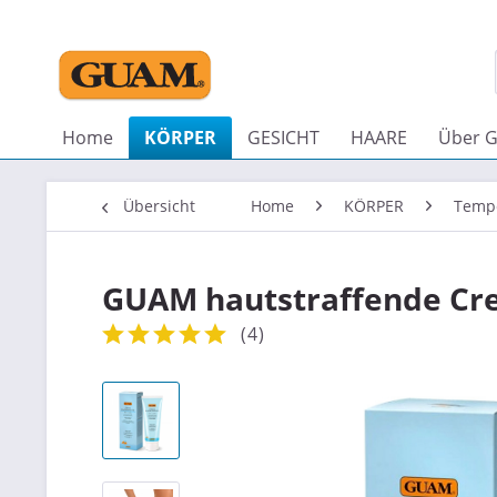
Home
KÖRPER
GESICHT
HAARE
Über 
Übersicht
Home
KÖRPER
Temp
GUAM hautstraffende Cre
(
4
)