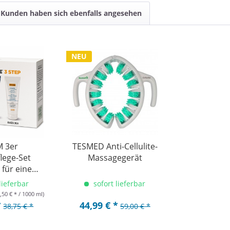
Kunden haben sich ebenfalls angesehen
NEU
 3er
TESMED Anti-Cellulite-
lege-Set
Massagegerät
 für eine
 Silhouette
lieferbar
sofort lieferbar
,50 € * / 1000 ml)
*
44,99 € *
38,75 € *
59,00 € *