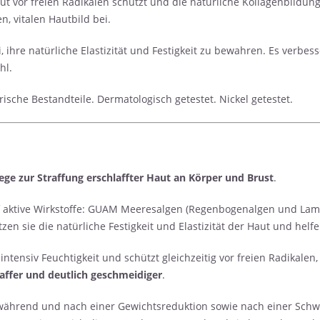
aut vor freien Radikalen schützt und die natürliche Kollagenbildung 
, vitalen Hautbild bei.
, ihre natürliche Elastizität und Festigkeit zu bewahren. Es verbes
hl.
rische Bestandteile. Dermatologisch getestet. Nickel getestet.
ge zur Straffung erschlaffter Haut an Körper und Brust
.
nf aktive Wirkstoffe: GUAM Meeresalgen (Regenbogenalgen und Lamin
en sie die natürliche Festigkeit und Elastizität der Haut und helfe
ntensiv Feuchtigkeit und schützt gleichzeitig vor freien Radikalen
raffer und deutlich geschmeidiger
.
ährend und nach einer Gewichtsreduktion sowie nach einer Schwa