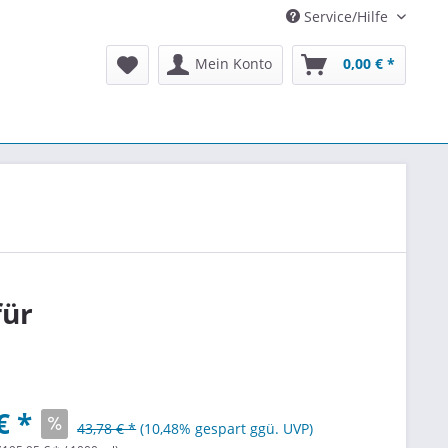
Service/Hilfe
Mein Konto
0,00 € *
für
€ *
43,78 € *
(10,48% gespart ggü. UVP)