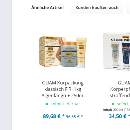
Ähnliche Artikel
Kunden kauften auch
GUAM Kurpackung
GUAM
klassisch FIR: 1kg
Körperpf
Algenfango + 250ml
straffend
Gel
definierte
sofort lieferbar
sofort 
Inhalt
200 ml
(172
89,68 € *
34,50 € 
96,65 € *