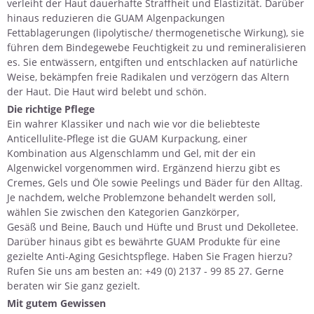
verleiht der Haut dauerhafte Straffheit und Elastizität. Darüber
hinaus reduzieren die GUAM Algenpackungen
Fettablagerungen (lipolytische/ thermogenetische Wirkung), sie
führen dem Bindegewebe Feuchtigkeit zu und remineralisieren
es. Sie entwässern, entgiften und entschlacken auf natürliche
Weise, bekämpfen freie Radikalen und verzögern das Altern
der Haut. Die Haut wird belebt und schön.
Die richtige Pflege
Ein wahrer Klassiker und nach wie vor die beliebteste
Anticellulite-Pflege ist die
GUAM Kurpackung
, einer
Kombination aus Algenschlamm und Gel, mit der ein
Algenwickel vorgenommen wird. Ergänzend hierzu gibt es
Cremes, Gels und Öle
sowie Peelings und Bäder für den Alltag.
Je nachdem, welche Problemzone behandelt werden soll,
wählen Sie zwischen den Kategorien
Ganzkörper
,
Gesäß und Beine
,
Bauch und Hüfte
und
Brust und Dekolletee
.
Darüber hinaus gibt es bewährte GUAM Produkte für eine
gezielte
Anti-Aging Gesichtspflege
. Haben Sie
Fragen
hierzu?
Rufen Sie uns am besten an: +49 (0) 2137 - 99 85 27. Gerne
beraten wir Sie ganz gezielt.
Mit gutem Gewissen