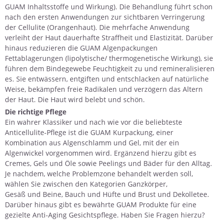
GUAM Inhaltsstoffe und Wirkung
). Die Behandlung führt schon
nach den ersten Anwendungen zur sichtbaren Verringerung
der Cellulite (Orangenhaut). Die mehrfache Anwendung
verleiht der Haut dauerhafte Straffheit und Elastizität. Darüber
hinaus reduzieren die GUAM Algenpackungen
Fettablagerungen (lipolytische/ thermogenetische Wirkung), sie
führen dem Bindegewebe Feuchtigkeit zu und remineralisieren
es. Sie entwässern, entgiften und entschlacken auf natürliche
Weise, bekämpfen freie Radikalen und verzögern das Altern
der Haut. Die Haut wird belebt und schön.
Die richtige Pflege
Ein wahrer Klassiker und nach wie vor die beliebteste
Anticellulite-Pflege ist die
GUAM Kurpackung
, einer
Kombination aus Algenschlamm und Gel, mit der ein
Algenwickel vorgenommen wird. Ergänzend hierzu gibt es
Cremes, Gels und Öle
sowie Peelings und Bäder für den Alltag.
Je nachdem, welche Problemzone behandelt werden soll,
wählen Sie zwischen den Kategorien
Ganzkörper
,
Gesäß und Beine
,
Bauch und Hüfte
und
Brust und Dekolletee
.
Darüber hinaus gibt es bewährte GUAM Produkte für eine
gezielte
Anti-Aging Gesichtspflege
. Haben Sie
Fragen
hierzu?