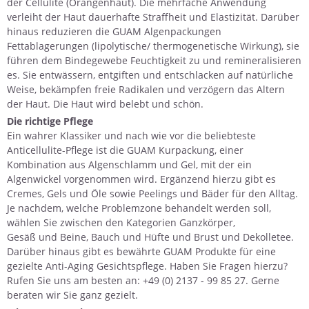
der Cellulite (Orangenhaut). Die mehrfache Anwendung
verleiht der Haut dauerhafte Straffheit und Elastizität. Darüber
hinaus reduzieren die GUAM Algenpackungen
Fettablagerungen (lipolytische/ thermogenetische Wirkung), sie
führen dem Bindegewebe Feuchtigkeit zu und remineralisieren
es. Sie entwässern, entgiften und entschlacken auf natürliche
Weise, bekämpfen freie Radikalen und verzögern das Altern
der Haut. Die Haut wird belebt und schön.
Die richtige Pflege
Ein wahrer Klassiker und nach wie vor die beliebteste
Anticellulite-Pflege ist die
GUAM Kurpackung
, einer
Kombination aus Algenschlamm und Gel, mit der ein
Algenwickel vorgenommen wird. Ergänzend hierzu gibt es
Cremes, Gels und Öle
sowie Peelings und Bäder für den Alltag.
Je nachdem, welche Problemzone behandelt werden soll,
wählen Sie zwischen den Kategorien
Ganzkörper
,
Gesäß und Beine
,
Bauch und Hüfte
und
Brust und Dekolletee
.
Darüber hinaus gibt es bewährte GUAM Produkte für eine
gezielte
Anti-Aging Gesichtspflege
. Haben Sie
Fragen
hierzu?
Rufen Sie uns am besten an: +49 (0) 2137 - 99 85 27. Gerne
beraten wir Sie ganz gezielt.