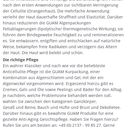
nach den ersten Anwendungen zur sichtbaren Verringerung
der Cellulite (Orangenhaut). Die mehrfache Anwendung
verleiht der Haut dauerhafte Straffheit und Elastizität. Darüber
hinaus reduzieren die GUAM Algenpackungen
Fettablagerungen (lipolytische/ thermogenetische Wirkung), sie
führen dem Bindegewebe Feuchtigkeit zu und remineralisieren
es. Sie entwässern, entgiften und entschlacken auf natürliche
Weise, bekämpfen freie Radikalen und verzögern das Altern
der Haut. Die Haut wird belebt und schön.
Die richtige Pflege
Ein wahrer Klassiker und nach wie vor die beliebteste
Anticellulite-Pflege ist die
GUAM Kurpackung
, einer
Kombination aus Algenschlamm und Gel, mit der ein
Algenwickel vorgenommen wird. Ergänzend hierzu gibt es
Cremes, Gels und Öle
sowie Peelings und Bäder für den Alltag.
Je nachdem, welche Problemzone behandelt werden soll,
wählen Sie zwischen den Kategorien
Ganzkörper
,
Gesäß und Beine
,
Bauch und Hüfte
und
Brust und Dekolletee
.
Darüber hinaus gibt es bewährte GUAM Produkte für eine
gezielte
Anti-Aging Gesichtspflege
. Haben Sie
Fragen
hierzu?
Rufen Sie uns am besten an: +49 (0) 2137 - 99 85 27. Gerne